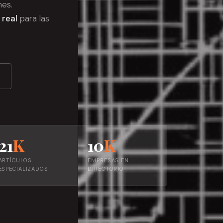
nes.
 real
para las
21
K
10
K
ARTÍCULOS
EMPRESAS EN
ESPECIALIZADOS
DIRECTORIO