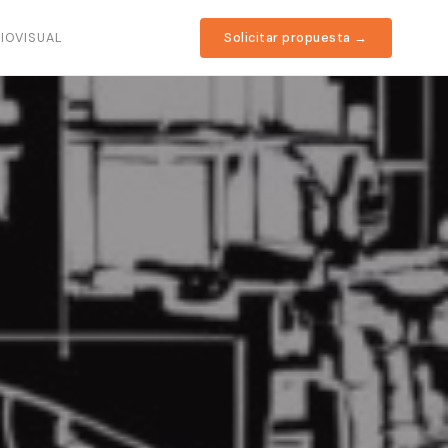
IOVISUAL
Solicitar propuesta →