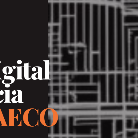
igital
cia
 AECO